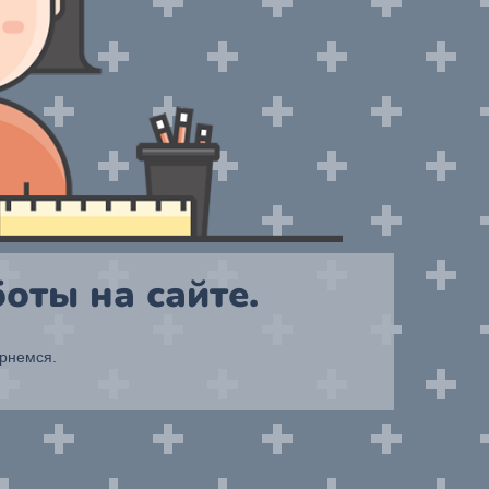
оты на сайте.
ернемся.