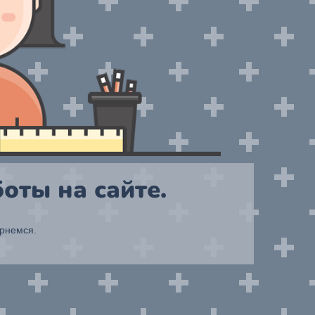
оты на сайте.
ернемся.