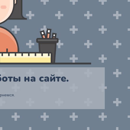
оты на сайте.
ернемся.