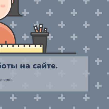
оты на сайте.
ернемся.