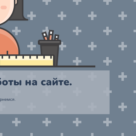
оты на сайте.
ернемся.