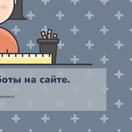
оты на сайте.
ернемся.