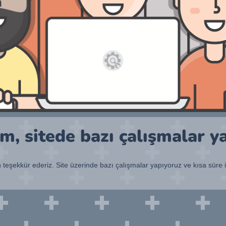
, sitede bazı çalışmalar y
n teşekkür ederiz. Site üzerinde bazı çalışmalar yapıyoruz ve kısa süre 