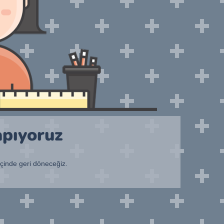
apıyoruz
içinde geri döneceğiz.