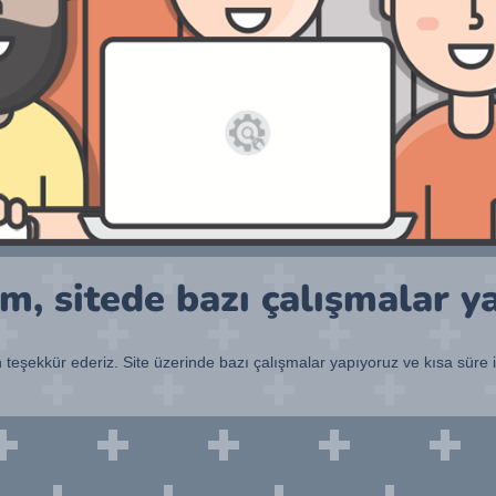
, sitede bazı çalışmalar y
n teşekkür ederiz. Site üzerinde bazı çalışmalar yapıyoruz ve kısa süre 