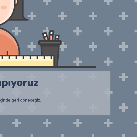
apıyoruz
içinde geri döneceğiz.