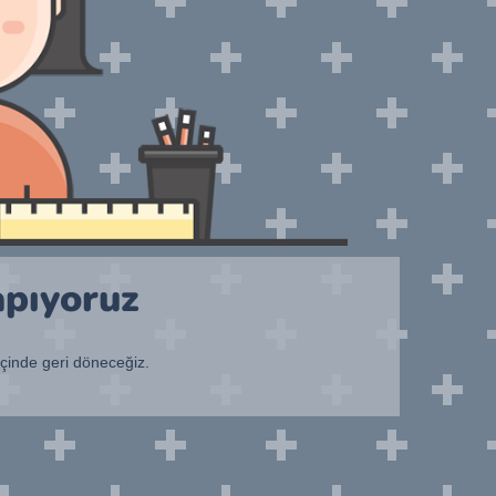
apıyoruz
içinde geri döneceğiz.