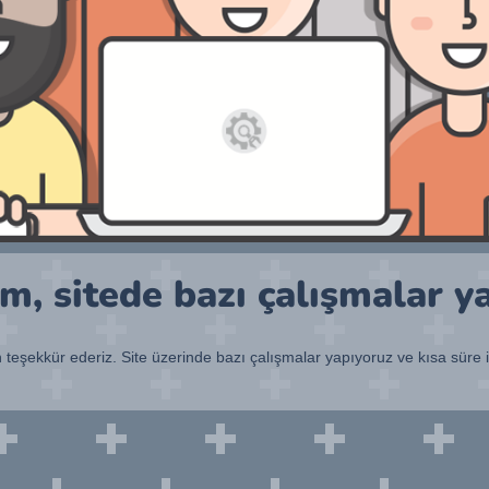
, sitede bazı çalışmalar y
n teşekkür ederiz. Site üzerinde bazı çalışmalar yapıyoruz ve kısa süre 