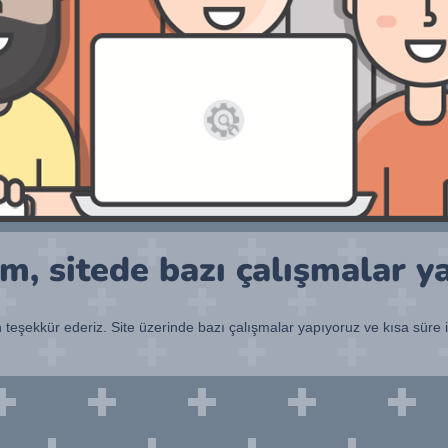
, sitede bazı çalışmalar y
n teşekkür ederiz. Site üzerinde bazı çalışmalar yapıyoruz ve kısa süre 