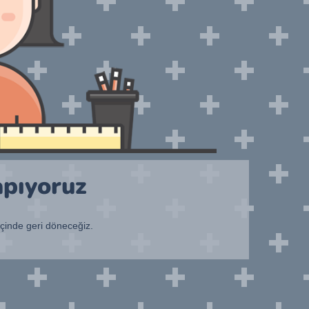
apıyoruz
içinde geri döneceğiz.