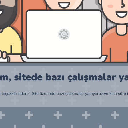
, sitede bazı çalışmalar y
n teşekkür ederiz. Site üzerinde bazı çalışmalar yapıyoruz ve kısa süre 