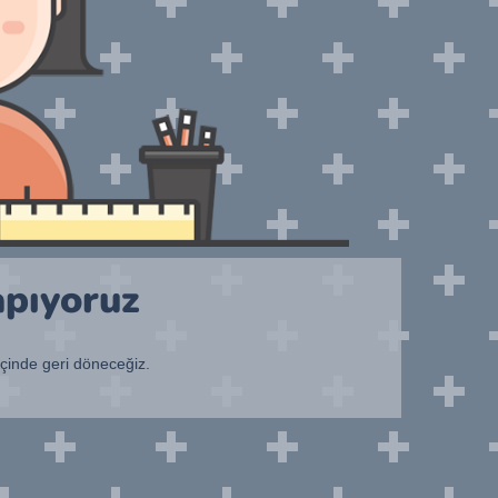
apıyoruz
içinde geri döneceğiz.